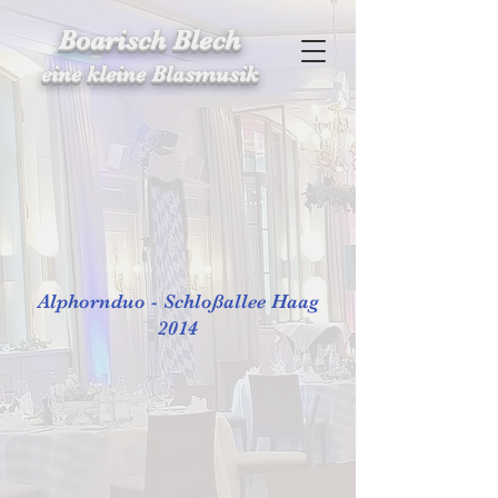
Boarisch Blech
eine kleine Blasmusik
Alphornduo - Schloßallee Haag
2014